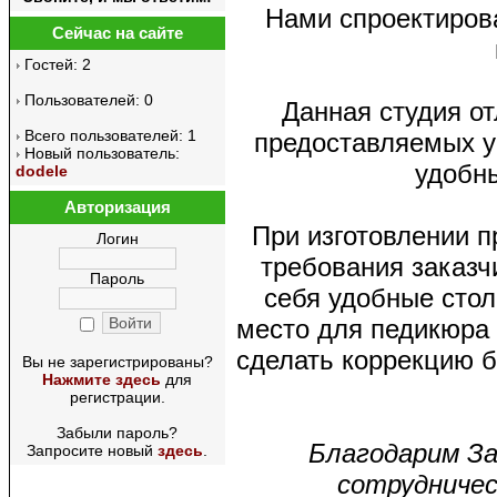
Нами спроектирова
Сейчас на сайте
Гостей: 2
Пользователей: 0
Данная студия от
Всего пользователей: 1
предоставляемых у
Новый пользователь:
удобн
dodele
Авторизация
При изготовлении п
Логин
требования заказч
Пароль
себя удобные сто
место для педикюра 
сделать коррекцию б
Вы не зарегистрированы?
Нажмите здесь
для
регистрации.
Забыли пароль?
Благодарим За
Запросите новый
здесь
.
сотрудничес