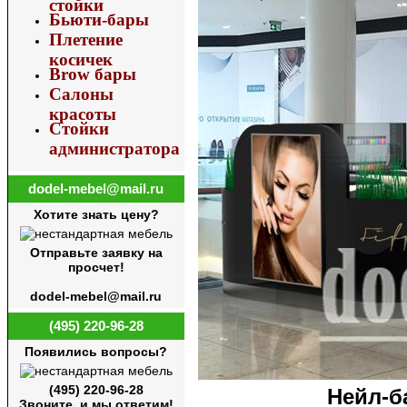
стойки
Бьюти-бары
Плетение
косичек
Brow бары
Салоны
красоты
Стойки
администратора
dodel-mebel@mail.ru
Хотите знать цену?
Отправьте заявку на
просчет!
dodel-mebel@mail.ru
(495) 220-96-28
Появились вопросы?
(495) 220-96-28
Нейл-ба
Звоните, и мы ответим!